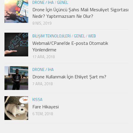
DRONE / İHA
/
GENEL
Drone İçin Üçüncü Şahıs Mali Mesuliyet Sigortası
Nedir? Yaptırmazsam Ne Olur?
8 NIS, 2019
BILIŞIM TEKNOLOJILERI
/
GENEL
/
WEB
Webmail/CPanel’de E-posta Otomatik
Yönlendirme
17 ARA, 2018
DRONE / İHA
Drone Kullanmak İçin Ehliyet Şart mı?
7 ARA, 2018
KISSA
Fare Hikayesi
6 TEM, 2018